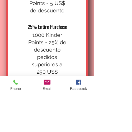
Points = 5 US$
de descuento
25% Entire Purchase
1000 Kinder
Points = 25% de
descuento
pedidos
superiores a
250 US$
Free S&H Cost
Phone
Email
Facebook
1000 Kinder
Points = Envío
gratis al realizar
un pedido de
100 US$ o más