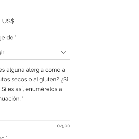
Precio
9 US$
ge de
*
ir
es alguna alergia como a
rutos secos o al gluten? ¿Sí
 Si es así, enumérelos a
nuación.
*
0/500
ad
*