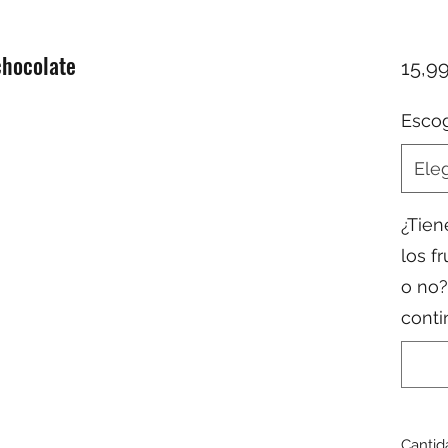
chocolate
15,9
Esco
Eleg
¿Tien
los f
o no?
conti
Cantid