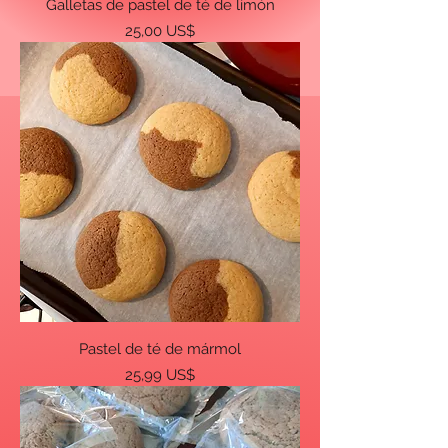
Galletas de pastel de té de limón
Precio
25,00 US$
Pastel de té de mármol
Precio
25,99 US$