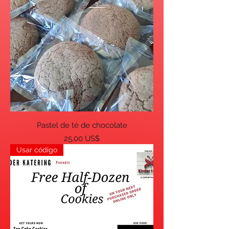
Pastel de té de chocolate
Precio
25,00 US$
Usar código