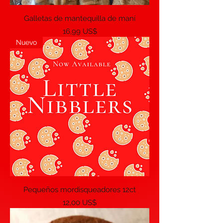
Galletas de mantequilla de maní
Precio
16,99 US$
Nuevo
Pequeños mordisqueadores 12ct
Precio
12,00 US$