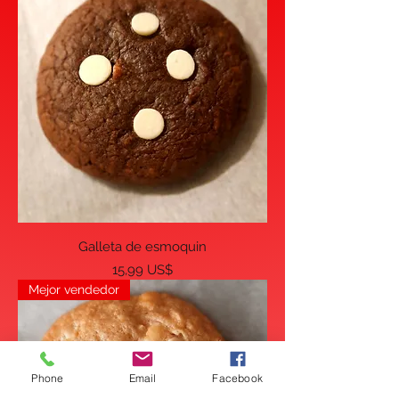
Galleta de esmoquin
Precio
15,99 US$
Mejor vendedor
Phone
Email
Facebook